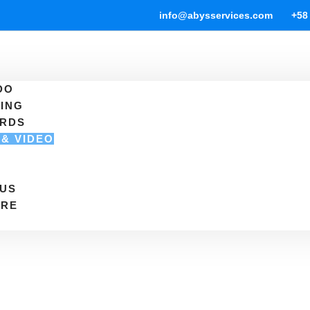
info@abysservices.com
+58
DO
ING
ARDS
 & VIDEO
S
RUS
ARE