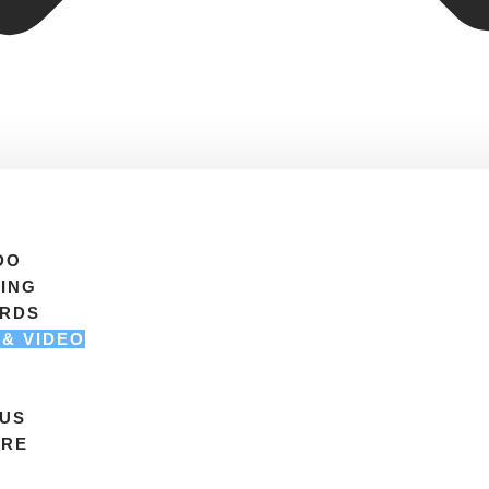
DO
ING
ARDS
 & VIDEO
S
RUS
ARE